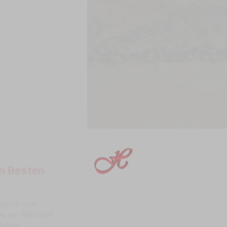
en Besten
ustrie- und
rer der WKI GmbH
lichen