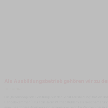
Als Ausbildungsbetrieb gehören wir zu d
10. Juni 2023
Für „herausragende Leistungen in der Berufsausbildung“ hat die Ind
Handelskammer (IHK) Köln Herrn Wilfried Kühlem als Geschäftsfüh
eine „besondere Anerkennung ausgesprochen“. Im Rahmen der jähr