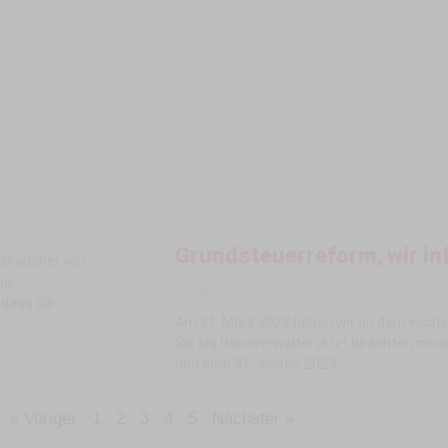
Grundsteuerreform, wir in
rbraucher von
me-
9. August 2022
 dass die
Am 31. März 2022 haben wir an dem Fachs
Sie als Hausverwalter jetzt beachten müs
und dem 31. Januar 2023
« Voriger
1
2
3
4
5
Nächster »