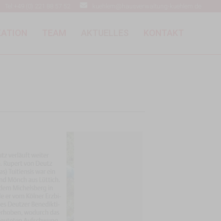
Tel:+49 (0) 221 88 57 52
kuehlem@hausverwaltung-kuehlem.de
KATION
TEAM
AKTUELLES
KONTAKT